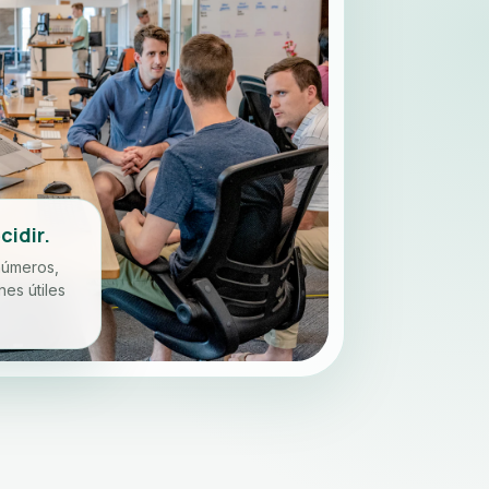
cidir.
números,
nes útiles