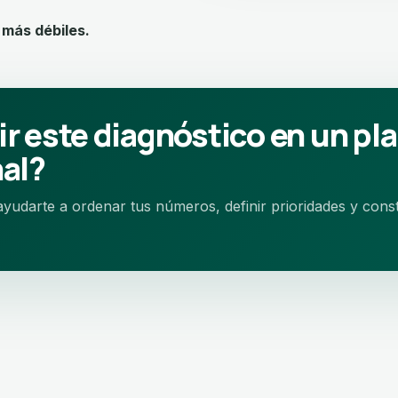
más débiles.
r este diagnóstico en un pl
nal?
yudarte a ordenar tus números, definir prioridades y const